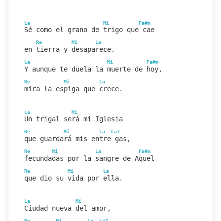
La
Mi
Fa#m
Sé como el grano de trigo que cae
Re
Mi
La
en tierra y desaparece.
La
Mi
Fa#m
Y aunque te duela la muerte de hoy,
Re
Mi
La
mira la espiga que crece.
La
Mi
Un trigal será mi Iglesia
Re
Mi
La
La7
que guardará mis entre gas,
Re
Mi
La
Fa#m
fecundadas por la sangre de Aquel
Re
Mi
La
que dio su vida por ella.
La
Mi
Ciudad nueva del amor,
Re
Mi
La
La7