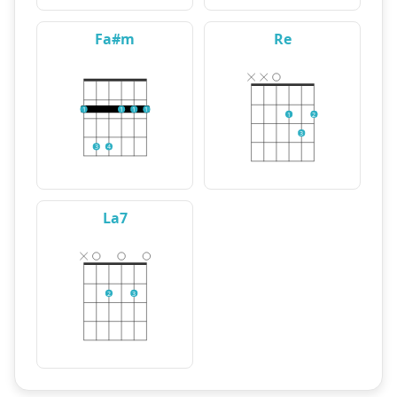
Fa#m
Re
1
1
1
1
1
2
3
3
4
La7
2
3