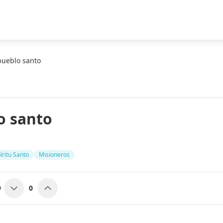
ueblo santo
o santo
íritu Santo
Misioneros
0
O