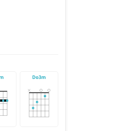
#m
Do3m
1
1
1
2
3