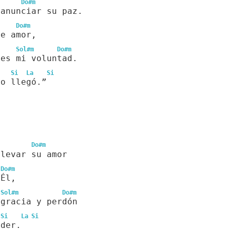
Do#m
 anunciar su paz.
Do#m
de amor,
Sol#m
Do#m
 es mi voluntad.
Si
La
Si
no llegó.”
Do#m
llevar su amor
Do#m
 Él,
Sol#m
Do#m
 gracia y perdón
Si
La
Si
oder.