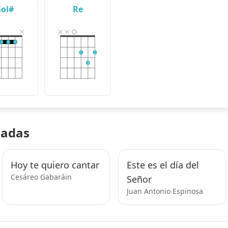
Sol#
Re
1
1
1
1
2
3
nadas
Hoy te quiero cantar
Este es el día del
Cesáreo Gabaráin
Señor
Juan Antonio Espinosa