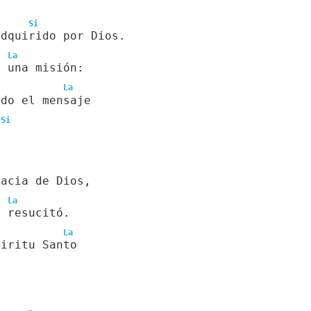
Si
adquirido por Dios.
La
n una misión:
La
ndo el mensaje
Si
racia de Dios,
La
e resucitó.
La
piritu Santo