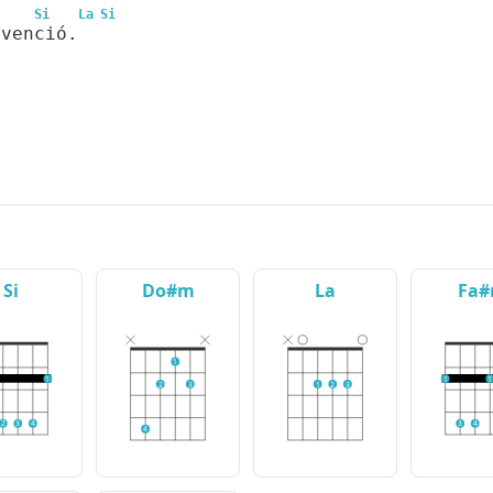
Si
La
Si
 venció.
Si
Do#m
La
Fa
1
1
1
1
2
3
1
2
3
2
3
4
3
4
4