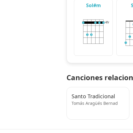
Sol#m
4fr
1
1
1
1
3
4
2
3
Canciones relacio
Santo Tradicional
Tomás Aragüés Bernad