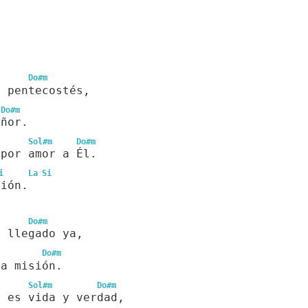
Do#m
o pentecostés,
Do#m
eñor.
Sol#m
Do#m
 por amor a Él.
i
La
Si
ción.
Do#m
a llegado ya,
Do#m
ra misión.
Sol#m
Do#m
, es vida y verdad,