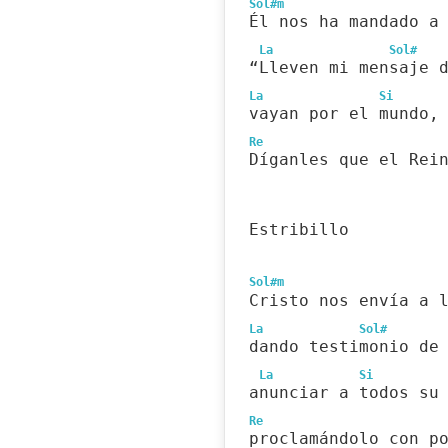
Sol#m
Él nos ha mandado a
La
Sol#
“Lleven mi mensaje 
La
Si
vayan por el mundo,
Re
Díganles que el Rei
Estribillo
Sol#m
Cristo nos envía a 
La
Sol#
dando testimonio de
La
Si
anunciar a todos su
Re
proclamándolo con p