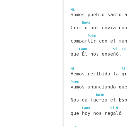
Mi
Somos pueblo santo 
Do#m
Cristo nos envía co
Do#m
compartir con el mu
Fa#m
Si
La
que Él nos enseñó.
Mi
Si
Hemos recibido la g
Do#m
vamos anunciando qu
Do3m
Nos da fuerza el Es
Fa#m
Si
Mi
que hoy nos regaló.