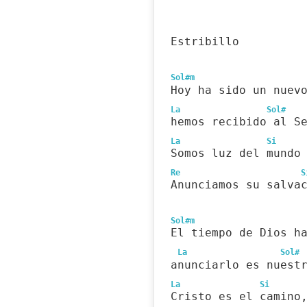
Estribillo
Sol#m
Hoy ha sido un nuev
La
Sol#
hemos recibido al S
La
Si
Somos luz del mundo
Re
S
Anunciamos su salva
Sol#m
El tiempo de Dios h
La
Sol#
anunciarlo es nuest
La
Si
Cristo es el camino