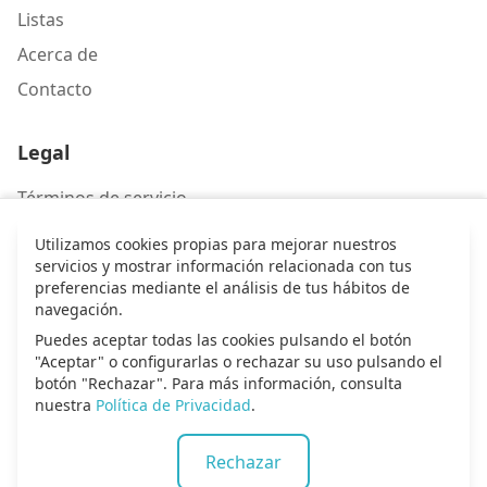
Listas
Acerca de
Contacto
Legal
Términos de servicio
Política de privacidad
Utilizamos cookies propias para mejorar nuestros
servicios y mostrar información relacionada con tus
preferencias mediante el análisis de tus hábitos de
Contacto
navegación.
Escríbenos
Puedes aceptar todas las cookies pulsando el botón
"Aceptar" o configurarlas o rechazar su uso pulsando el
botón "Rechazar". Para más información, consulta
nuestra
Política de Privacidad
.
© 2026 Alma de alabanza. Todos los derechos
Rechazar
reservados.