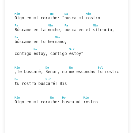
Mim
Re
Do
Mim
Oigo en mi corazón: “busca mi rostro.
Fa
Mim
Fa
Mim
Búscame en la noche, busca en el silencio,
Fa
Mim
búscame en tu hermano,
Re
Si7
contigo estoy, contigo estoy”
Mim
Do
Re
Sol
¡Te buscaré, Señor, no me escondas tu rostro,
Do
Si7
tu rostro buscaré! Bis
Mim
Re
Do
Mim
Oigo en mi corazón: busca mi rostro.