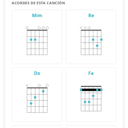
ACORDES DE ESTA CANCIÓN
Mim
Re
2
3
1
2
3
Do
Fa
1
1
1
1
2
2
3
4
3