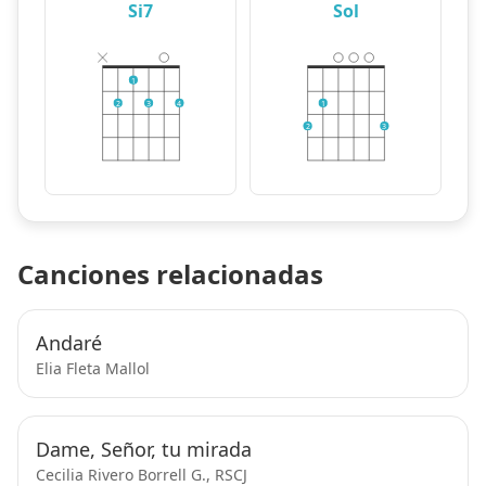
Si7
Sol
1
2
3
4
1
2
3
Canciones relacionadas
Andaré
Elia Fleta Mallol
Dame, Señor, tu mirada
Cecilia Rivero Borrell G., RSCJ