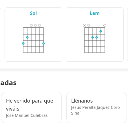
Sol
Lam
1
1
2
3
2
3
nadas
He venido para que
Llénanos
Jesús Peralta Jaquez Coro
viváis
Sinaí
José Manuel Culebras