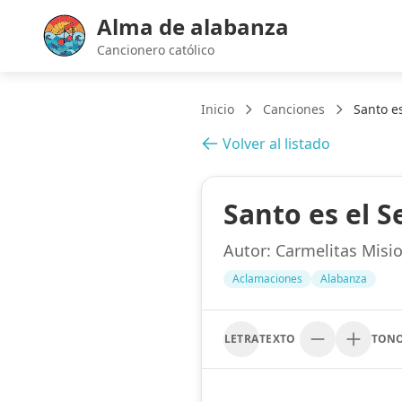
Alma de alabanza
Cancionero católico
Inicio
Canciones
Santo es
Volver al listado
Santo es el S
Autor:
Carmelitas Misi
Aclamaciones
Alabanza
LETRA
TEXTO
TON