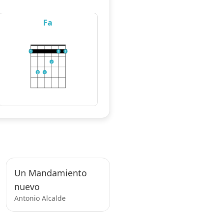
Fa
1
1
1
2
3
4
Un Mandamiento
nuevo
Antonio Alcalde