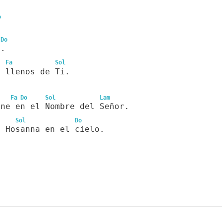
o
,
Do
o.
Fa
Sol
n llenos de Ti.
Fa
Do
Sol
Lam
ene en el Nombre del Señor.
Sol
Do
, Hosanna en el cielo.