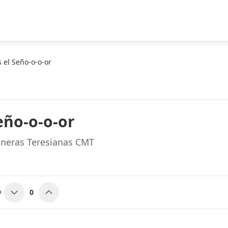
 el Seño-o-o-or
eño-o-o-or
oneras Teresianas CMT
0
O