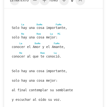
0
LETRA
TEXTO
TONO
La
Do#m
Fa#m
Solo hay una cosa importante,
Re
Rem
La
Mi
solo hay una cosa mejor:
La
Do#m
Fa#m
conocer el Amor y el Amante,
Re
Rem
La
conocer al que te conoció.
Solo hay una cosa importante,
solo hay una cosa mejor:
al final contemplar su semblante
y escuchar al oído su voz.