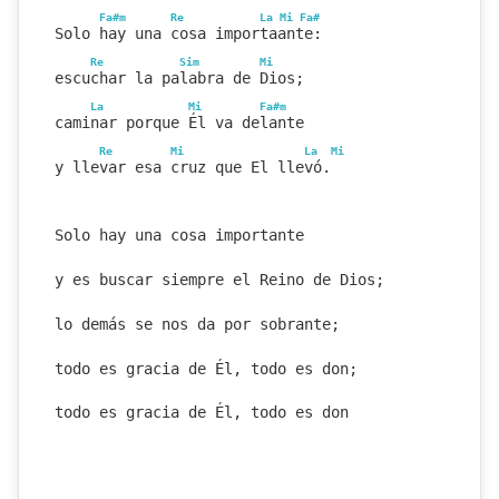
Fa#m
Re
La
Mi
Fa#
Solo hay una cosa importaante:
Re
Sim
Mi
escuchar la palabra de Dios;
La
Mi
Fa#m
caminar porque Él va delante
Re
Mi
La
Mi
y llevar esa cruz que El llevó.
Solo hay una cosa importante
y es buscar siempre el Reino de Dios;
lo demás se nos da por sobrante;
todo es gracia de Él, todo es don;
todo es gracia de Él, todo es don