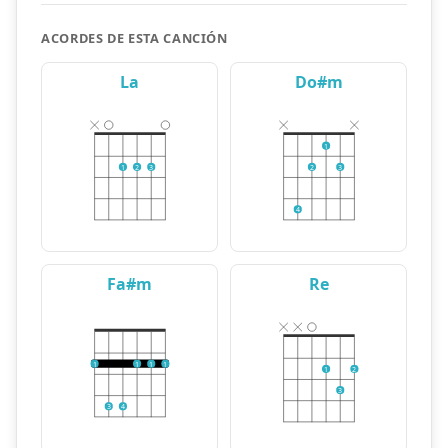
ACORDES DE ESTA CANCIÓN
La
Do#m
1
1
2
3
2
3
4
Fa#m
Re
1
1
1
1
1
2
3
3
4