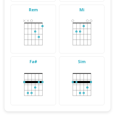
Rem
Mi
1
1
2
2
3
3
Fa#
Sim
1
1
1
1
1
1
2
2
3
4
3
4