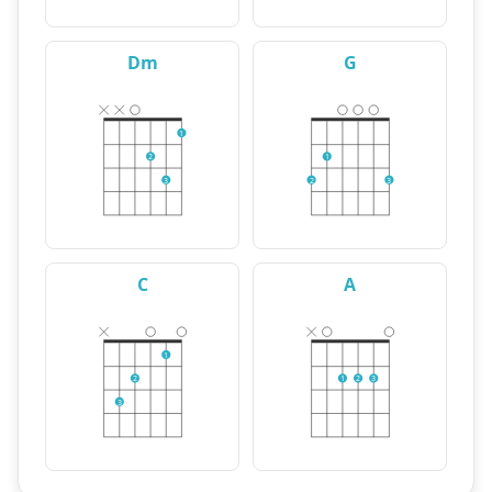
Dm
G
1
2
1
3
2
3
C
A
1
2
1
2
3
3