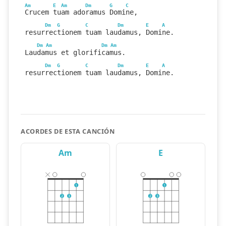
Am
E
Am
Dm
G
C
Crucem tuam adoramus Domine,
Dm
G
C
Dm
E
A
resurrectionem tuam laudamus, Domine.
Dm
Am
Dm
Am
Laudamus et glorificamus.
Dm
G
C
Dm
E
A
resurrectionem tuam laudamus, Domine.
ACORDES DE ESTA CANCIÓN
Am
E
1
1
2
3
2
3