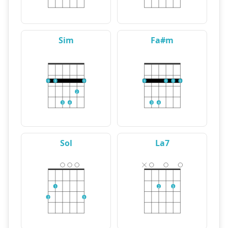
Sim
Fa#m
1
1
1
1
1
1
1
2
3
4
3
4
Sol
La7
1
2
3
2
3