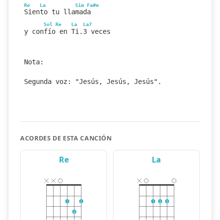
Re
La
Sim
Fa#m
Siento tu llamada
Sol
Re
La
La7
y confío en Ti.3 veces
Nota:
Segunda voz: "Jesús, Jesús, Jesús".
ACORDES DE ESTA CANCIÓN
Re
La
1
2
1
2
3
3