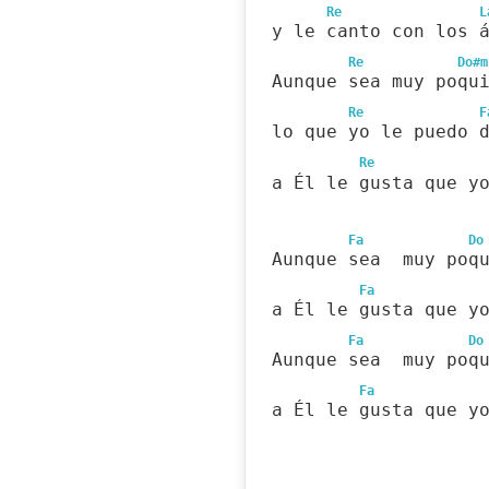
Re
L
y le canto con los 
Re
Do#m
Aunque sea muy poqu
Re
F
lo que yo le puedo 
Re
a Él le gusta que y
Fa
Do
Aunque sea  muy poq
Fa
a Él le gusta que y
Fa
Do
Aunque sea  muy poq
Fa
a Él le gusta que y