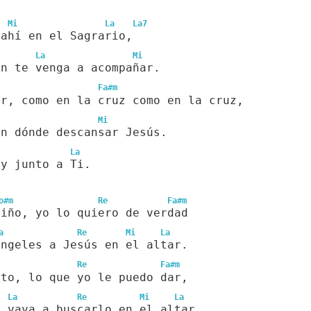
Mi
La
La7
 ahí en el Sagrario,
La
Mi
en te venga a acompañar.
Fa#m
ar, como en la cruz como en la cruz,
Mi
an dónde descansar Jesús.
La
oy junto a Ti.
o#m
Re
Fa#m
niño, yo lo quiero de verdad
a
Re
Mi
La
ángeles a Jesús en el altar.
Re
Fa#m
ito, lo que yo le puedo dar,
La
Re
Mi
La
o vaya a buscarlo en el altar.