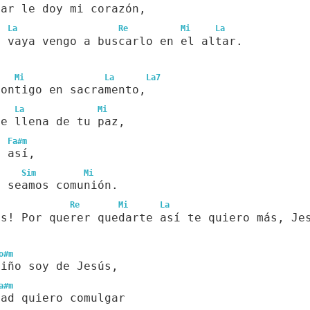
dar le doy mi corazón,
La
Re
Mi
La
o vaya vengo a buscarlo en el altar.
Mi
La
La7
contigo en sacramento,
La
Mi
me llena de tu paz,
Fa#m
e así,
Sim
Mi
o seamos comunión.
Re
Mi
La
ás! Por querer quedarte así te quiero más, Je
o#m
niño soy de Jesús,
a#m
dad quiero comulgar