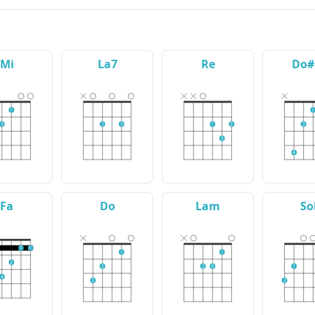
Mi
La7
Re
Do
1
1
3
2
3
1
2
2
3
4
Fa
Do
Lam
So
1
1
1
1
2
2
2
3
1
4
3
2