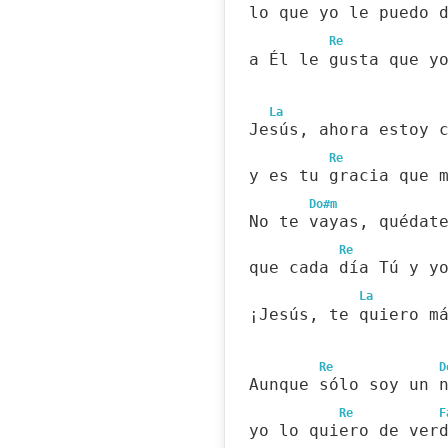
lo que yo le puedo 
Re
a Él le gusta que y
La
Jesús, ahora estoy 
Re
y es tu gracia que 
Do#m
No te vayas, quédat
Re
que cada día Tú y y
La
¡Jesús, te quiero m
Re
D
Aunque sólo soy un 
Re
F
yo lo quiero de ver