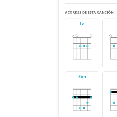
ACORDES DE ESTA CANCIÓN
La
1
2
3
2
Sim
1
1
1
1
2
3
3
4