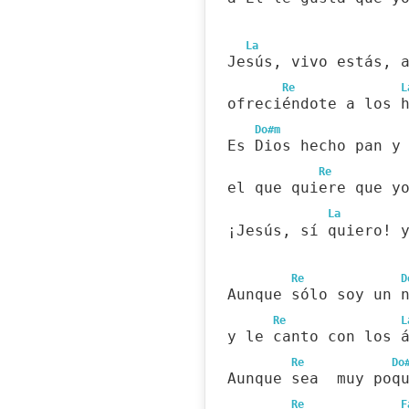
La
Jesús, vivo estás, 
Re
L
ofreciéndote a los 
Do#m
Es Dios hecho pan y
Re
el que quiere que y
La
¡Jesús, sí quiero! 
Re
D
Aunque sólo soy un 
Re
L
y le canto con los 
Re
Do
Aunque sea  muy poq
Re
F