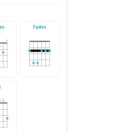
#m
Fa#m
1
1
1
1
3
3
4
l
3