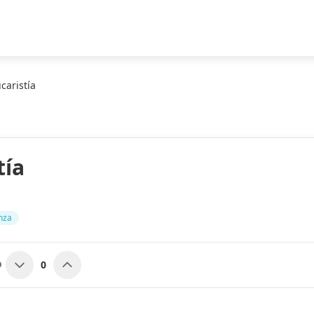
caristía
tía
nza
0
O