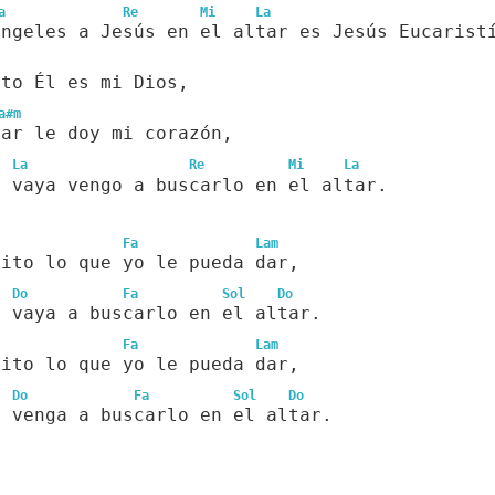
a
Re
Mi
La
ángeles a Jesús en el altar es Jesús Eucarist
ito Él es mi Dios,
a#m
dar le doy mi corazón,
La
Re
Mi
La
o vaya vengo a buscarlo en el altar.
Fa
Lam
uito lo que yo le pueda dar,
Do
Fa
Sol
Do
o vaya a buscarlo en el altar.
Fa
Lam
uito lo que yo le pueda dar,
Do
Fa
Sol
Do
o venga a buscarlo en el altar.