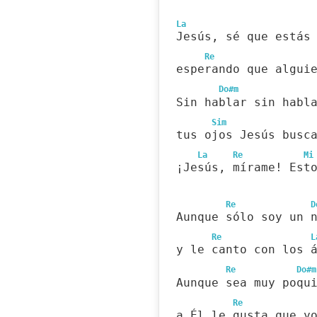
La
Jesús, sé que estás
Re
esperando que algui
Do#m
Sin hablar sin habl
Sim
tus ojos Jesús busc
La
Re
Mi
¡Jesús, mírame! Est
Re
D
Aunque sólo soy un 
Re
L
y le canto con los 
Re
Do#m
Aunque sea muy poqu
Re
a Él le gusta que y