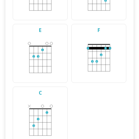
3
E
F
1
1
1
1
2
2
3
3
4
C
1
2
3