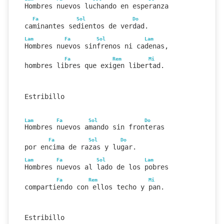
Hombres nuevos luchando en esperanza
Fa
Sol
Do
caminantes sedientos de verdad.
Lam
Fa
Sol
Lam
Hombres nuevos sinfrenos ni cadenas,
Fa
Rem
Mi
hombres libres que exigen libertad.
Estribillo
Lam
Fa
Sol
Do
Hombres nuevos amando sin fronteras
Fa
Sol
Do
por encima de razas y lugar.
Lam
Fa
Sol
Lam
Hombres nuevos al lado de los pobres
Fa
Rem
Mi
compartiendo con ellos techo y pan.
Estribillo