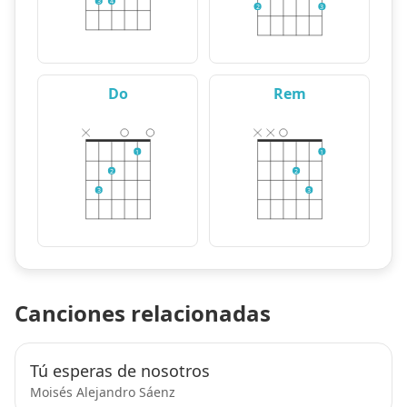
3
4
2
3
Do
Rem
1
1
2
2
3
3
Canciones relacionadas
Tú esperas de nosotros
Moisés Alejandro Sáenz