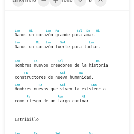
0
LETRA
TEXTO
TONO
Lam
Mi
Lam
Fa
Sol
Do
Mi
Danos un corazón grande para amar.
Lam
Mi
Lam
Sol
Lam
Danos un corazón fuerte para luchar.
Lam
Fa
Sol
Do
Hombres nuevos creadores de la historia
Fa
Sol
Do
constructores de nueva humanidad.
Lam
Fa
Sol
Lam
Hombres nuevos que viven la existencia
Fa
Rem
Mi
como riesgo de un largo caminar.
Estribillo
Lam
Fa
Sol
Do