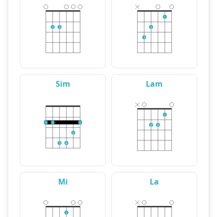
1
2
3
2
3
Sim
Lam
1
1
1
1
2
3
2
3
4
Mi
La
1