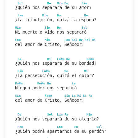
Sol
Re
Mim
Do
Sim
¿Quién nos separará de su amor?
Lam
Mim
Do
Re
¿La tribulación, quizá la espada?
Mim
Sim
Do
Sol
Ni muerte o vida nos separará
Lam
Mim
Lam
Sol
Re
Sol
Mi
del amor de Cristo, Señooor.
La
Mi
Fa#m
Re
Do#m
¿Quién nos separará de su bondad?
Sim
Fa#m
Re
Mi
¿La persecución, quizá el dolor?
Fa#m
Do#m
Re
La
Ningun poder nos separará
Sim
Fa#m
Sim
La
Mi
La
Fa
del amor de Cristo, Señooor.
Do
Sol
Lam
Fa
Mim
¿Quién nos separará de su alegría?
Rem
Lam
Fa
Sol
¿Quién podrá apartarnos de su perdón?