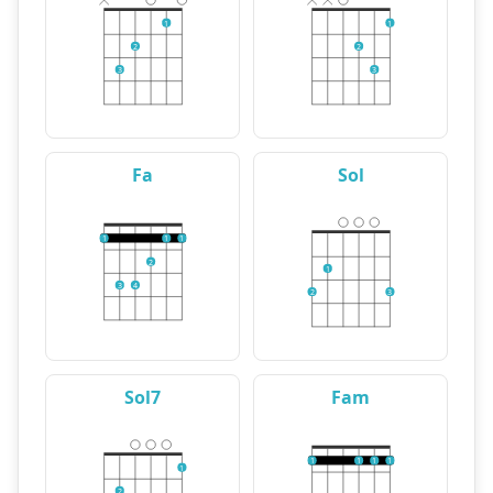
1
1
2
2
3
3
Fa
Sol
1
1
1
2
1
3
4
2
3
Sol7
Fam
1
1
1
1
1
2