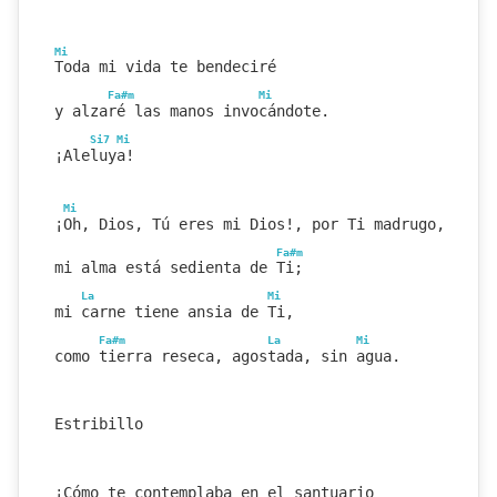
Mi
Toda mi vida te bendeciré
Fa#m
Mi
y alzaré las manos invocándote.
Si7
Mi
¡Aleluya!
Mi
¡Oh, Dios, Tú eres mi Dios!, por Ti madrugo,
Fa#m
mi alma está sedienta de Ti;
La
Mi
mi carne tiene ansia de Ti,
Fa#m
La
Mi
como tierra reseca, agostada, sin agua.
Estribillo
¡Cómo te contemplaba en el santuario