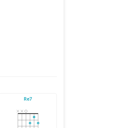
Re7
1
2
3