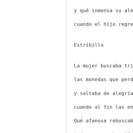
y qué inmensa su al
cuando el hijo regr
Estribillo
La mujer buscaba tr
las monedas que per
y saltaba de alegrí
cuando al fin las e
Qué afanosa rebusca