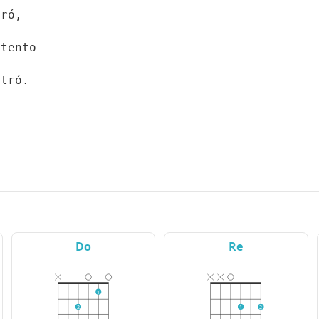
bró,
ntento
ntró.
Do
Re
1
2
1
2