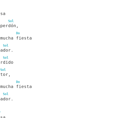
osa
Sol
 perdón,
Do
 mucha fiesta
Sol
cador.
Sol
erdido
Sol
stor,
Do
 mucha fiesta
Sol
cador.
7
osa,