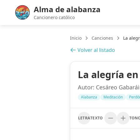
Alma de alabanza
Cancionero católico
Inicio
Canciones
La aleg
Volver al listado
La alegría en
Autor:
Cesáreo Gabarái
Alabanza
Meditación
Perdón
LETRA
TEXTO
TON