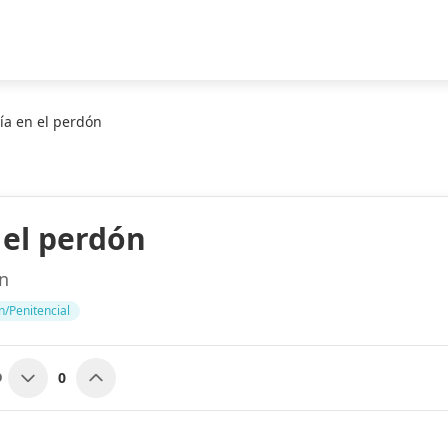
ría en el perdón
 el perdón
n
/Penitencial
0
O