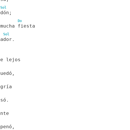
Sol
rdón;
Do
 mucha fiesta
Sol
cador.
ue lejos
quedó,
egría
esó.
ante
apenó,