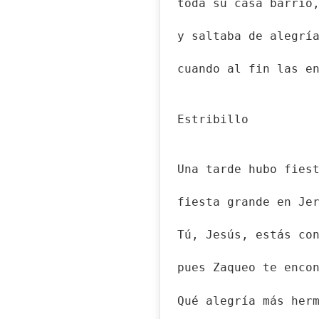
toda su casa barrió
y saltaba de alegrí
cuando al fin las e
Estribillo
Una tarde hubo fies
fiesta grande en Je
Tú, Jesús, estás co
pues Zaqueo te enco
Qué alegría más her