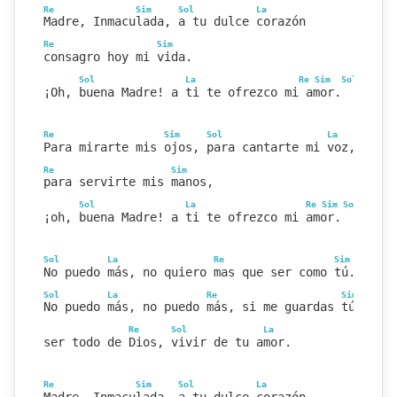
Re
Sim
Sol
La
Madre, Inmaculada, a tu dulce corazón
Re
Sim
consagro hoy mi vida.
Sol
La
Re
Sim
Sol
La
¡Oh, buena Madre! a ti te ofrezco mi amor.
Re
Sim
Sol
La
Para mirarte mis ojos, para cantarte mi voz,
Re
Sim
para servirte mis manos,
Sol
La
Re
Sim
Sol
La
¡oh, buena Madre! a ti te ofrezco mi amor.
Sol
La
Re
Sim
Sol
La
No puedo más, no quiero mas que ser como tú.
Sol
La
Re
Sim
Sol
No puedo más, no puedo más, si me guardas tú.
Re
Sol
La
ser todo de Dios, vivir de tu amor.
Re
Sim
Sol
La
Madre, Inmaculada, a tu dulce corazón