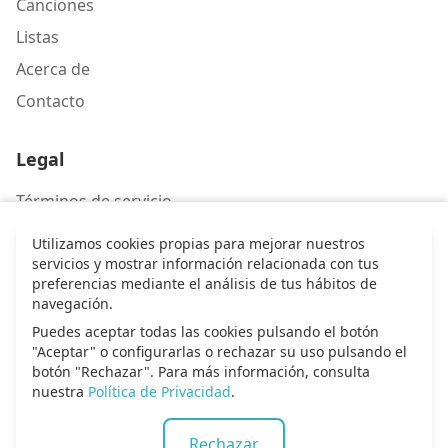
Canciones
Listas
Acerca de
Contacto
Legal
Términos de servicio
Política de privacidad
Utilizamos cookies propias para mejorar nuestros
servicios y mostrar información relacionada con tus
preferencias mediante el análisis de tus hábitos de
Contacto
navegación.
Escríbenos
Puedes aceptar todas las cookies pulsando el botón
"Aceptar" o configurarlas o rechazar su uso pulsando el
botón "Rechazar". Para más información, consulta
nuestra
Política de Privacidad
.
© 2026 Alma de alabanza. Todos los derechos
Rechazar
reservados.