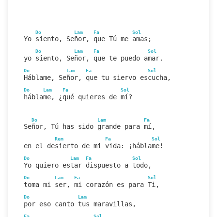
Do
Lam
Fa
Sol
Yo siento, Señor, que Tú me amas;
Do
Lam
Fa
Sol
yo siento, Señor, que te puedo amar.
Do
Lam
Fa
Sol
Háblame, Señor, que tu siervo escucha,
Do
Lam
Fa
Sol
háblame, ¿qué quieres de mí?
Do
Lam
Fa
Señor, Tú has sido grande para mí,
Rem
Fa
Sol
en el desierto de mi vida: ¡háblame!
Do
Lam
Fa
Sol
Yo quiero estar dispuesto a todo,
Do
Lam
Fa
Sol
toma mi ser, mi corazón es para Ti,
Do
Lam
por eso canto tus maravillas,
Fa
Sol