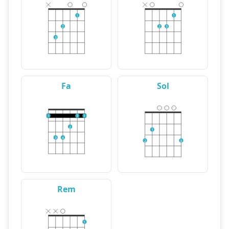
1
1
2
2
3
3
Fa
Sol
1
1
1
2
1
3
4
2
3
Rem
1