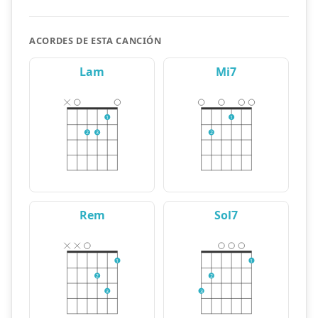
ACORDES DE ESTA CANCIÓN
Lam
Mi7
1
1
2
3
2
Rem
Sol7
1
1
2
2
3
3