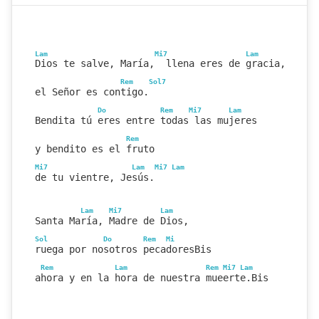
Lam
Mi7
Lam
Dios te salve, María,  llena eres de gracia,
Rem
Sol7
el Señor es contigo.
Do
Rem
Mi7
Lam
Bendita tú eres entre todas las mujeres
Rem
y bendito es el fruto
Mi7
Lam
Mi7
Lam
de tu vientre, Jesús.
Lam
Mi7
Lam
Santa María, Madre de Dios,
Sol
Do
Rem
Mi
ruega por nosotros pecadoresBis
Rem
Lam
Rem
Mi7
Lam
ahora y en la hora de nuestra mueerte.Bis