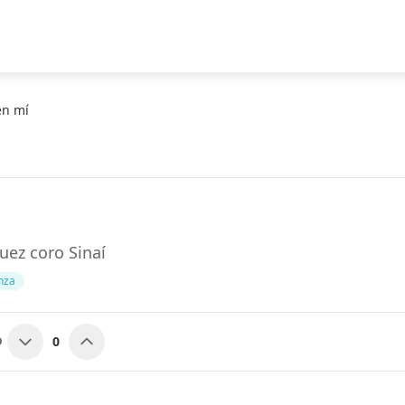
en mí
uez coro Sinaí
nza
0
O