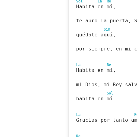
Sol
La
Re
Habita en mí,
te abro la puerta, 
Sim
quédate aquí,
por siempre, en mi 
La
Re
Habita en mí,
mi Dios, mi Rey sal
Sol
habita en mí.
La
R
Gracias por tanto a
Re