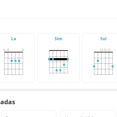
La
Sim
Sol
1
1
1
1
2
3
1
2
2
3
3
4
nadas