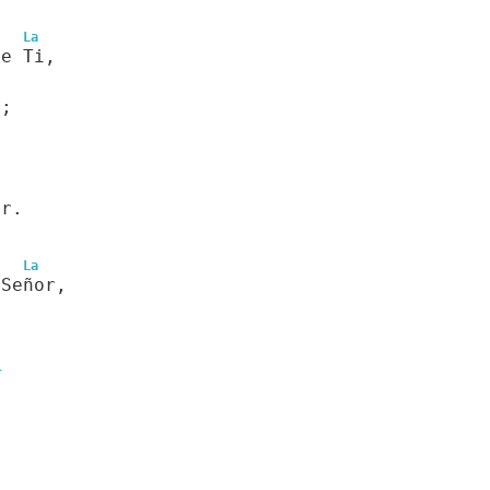
La
te Ti,
r;
ir.
La
 Señor,
r
l
a
.