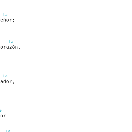
La
Señor;
La
corazón.
La
vador,
e
mor.
La