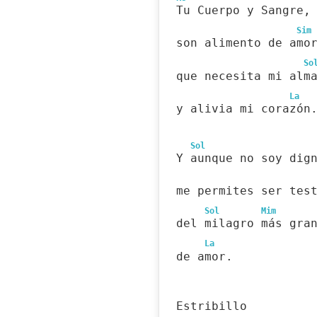
Tu Cuerpo y Sangre,
Sim
son alimento de amo
So
que necesita mi alm
La
y alivia mi corazón
Sol
Y aunque no soy dig
me permites ser tes
Sol
Mim
del milagro más gra
La
de amor.
Estribillo