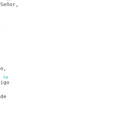
 Señor,
r
l
a
.
no,
La
tigo
nde