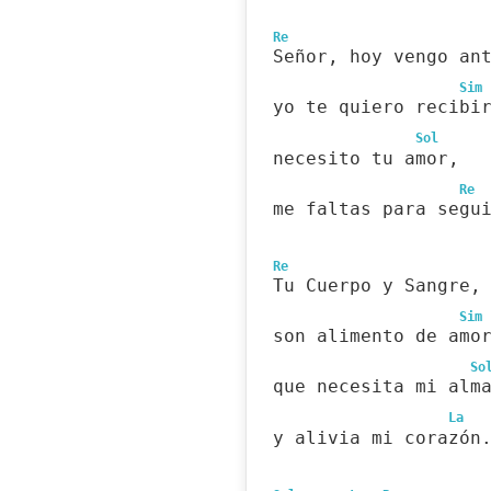
Re
Señor, hoy vengo an
Sim
yo te quiero recibi
Sol
necesito tu amor,
Re
me faltas para segu
Re
Tu Cuerpo y Sangre,
Sim
son alimento de amo
So
que necesita mi alm
La
y alivia mi corazón