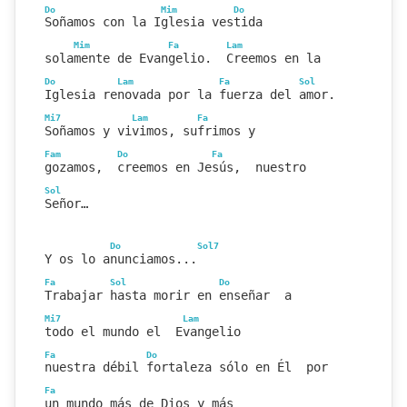
Do
Mim
Do
Soñamos con la Iglesia vestida
Mim
Fa
Lam
solamente de Evangelio.  Creemos en la
Do
Lam
Fa
Sol
Iglesia renovada por la fuerza del amor.
Mi7
Lam
Fa
Soñamos y vivimos, sufrimos y
Fam
Do
Fa
gozamos,  creemos en Jesús,  nuestro
Sol
Señor…
Do
Sol7
Y os lo anunciamos...
Fa
Sol
Do
Trabajar hasta morir en enseñar  a
Mi7
Lam
todo el mundo el  Evangelio
Fa
Do
nuestra débil fortaleza sólo en Él  por
Fa
un mundo más de Dios y más