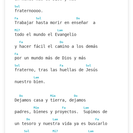
Sol
fraternoooo.
Fa
Sol
Do
Trabajar hasta morir en enseñar  a
Mi7
Lam
todo el mundo el Evangelio
Fa
Do
y hacer fácil el camino a los demás
Fa
por un mundo más de Dios y más
Sol
Fa
Sol
fraterno, tras las huellas de Jesús
Lam
nuestro bien.
Do
Mim
Do
Dejamos casa y tierra, dejamos
Mim
Fa
Lam
padres, bienes y proyectos.  Supimos de
Do
Lam
Fa
un tesoro y nuestra vida ya es buscarlo
Sol
Mi7
Lam