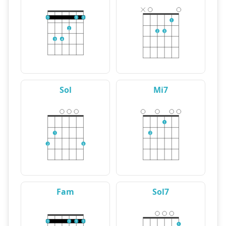
1
1
1
1
2
2
3
3
4
Sol
Mi7
1
1
2
2
3
Fam
Sol7
1
1
1
1
1