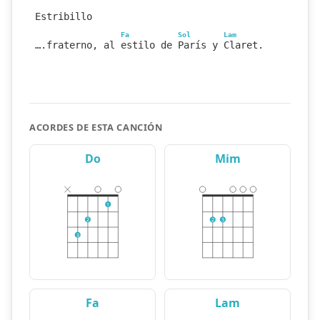
Estribillo
Fa
Sol
Lam
….fraterno, al estilo de París y Claret.
ACORDES DE ESTA CANCIÓN
Do
Mim
1
2
2
3
3
Fa
Lam