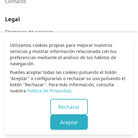
Contacto
Legal
Términos de servicio
Política de privacidad
Utilizamos cookies propias para mejorar nuestros
servicios y mostrar información relacionada con tus
preferencias mediante el análisis de tus hábitos de
Contacto
navegación.
Puedes aceptar todas las cookies pulsando el botón
Escríbenos
"Aceptar" o configurarlas o rechazar su uso pulsando el
botón "Rechazar". Para más información, consulta
nuestra
Política de Privacidad
.
© 2026 Alma de alabanza. Todos los derechos
Rechazar
reservados.
Aceptar
Inicio
Canciones
Entrar