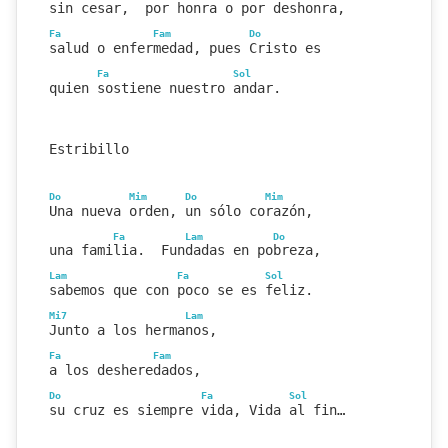
sin cesar,  por honra o por deshonra,
Fa
Fam
Do
salud o enfermedad, pues Cristo es
Fa
Sol
quien sostiene nuestro andar.
Estribillo
Do
Mim
Do
Mim
Una nueva orden, un sólo corazón,
Fa
Lam
Do
una familia.  Fundadas en pobreza,
Lam
Fa
Sol
sabemos que con poco se es feliz.
Mi7
Lam
Junto a los hermanos,
Fa
Fam
a los desheredados,
Do
Fa
Sol
su cruz es siempre vida, Vida al fin…