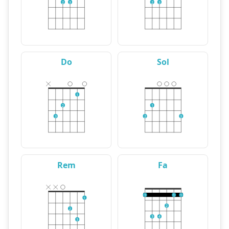
2
3
2
3
Do
Sol
1
2
1
3
2
3
Rem
Fa
1
1
1
1
2
2
3
4
3