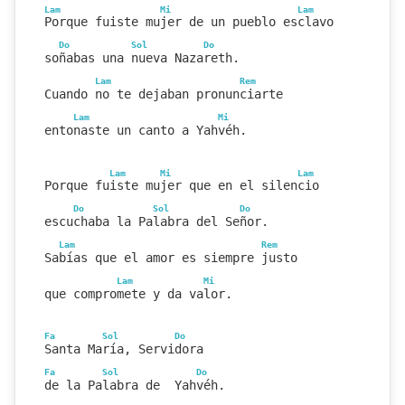
Lam
Mi
Lam
Porque fuiste mujer de un pueblo esclavo
Do
Sol
Do
soñabas una nueva Nazareth.
Lam
Rem
Cuando no te dejaban pronunciarte
Lam
Mi
entonaste un canto a Yahvéh.
Lam
Mi
Lam
Porque fuiste mujer que en el silencio
Do
Sol
Do
escuchaba la Palabra del Señor.
Lam
Rem
Sabías que el amor es siempre justo
Lam
Mi
que compromete y da valor.
Fa
Sol
Do
Santa María, Servidora
Fa
Sol
Do
de la Palabra de  Yahvéh.