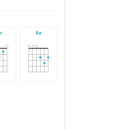
m
Re
1
1
2
3