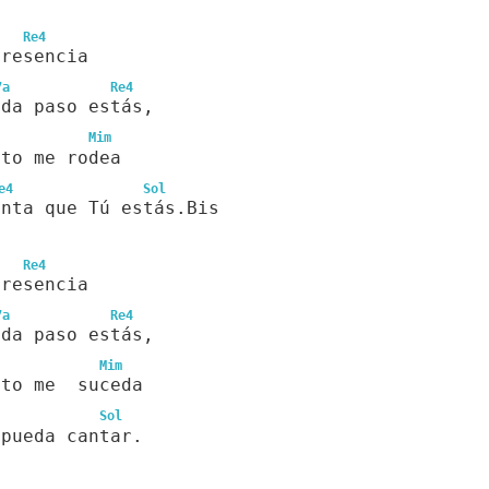
Re4
presencia
7a
Re4
ada paso estás,
Mim
nto me rodea
e4
Sol
enta que Tú estás.Bis
Re4
presencia
7a
Re4
ada paso estás,
Mim
nto me  suceda
Sol
 pueda cantar.