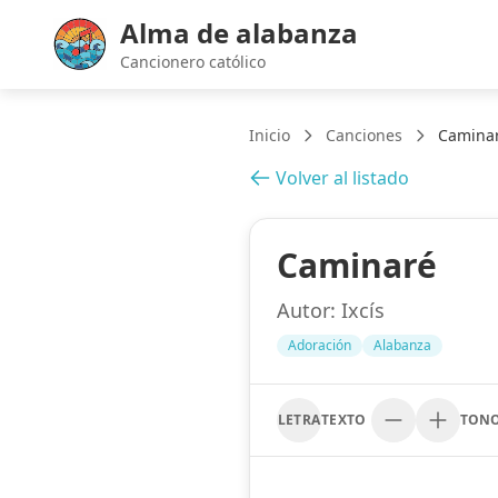
Alma de alabanza
Cancionero católico
Inicio
Canciones
Camina
Volver al listado
Caminaré
Autor:
Ixcís
Adoración
Alabanza
LETRA
TEXTO
TON