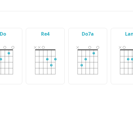
Do
Re4
Do7a
La
1
1
2
1
2
2
2
3
3
3