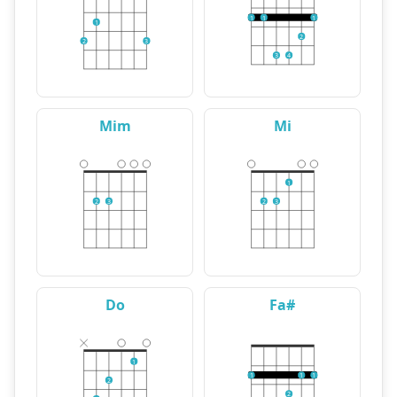
1
1
1
1
2
2
3
3
4
Mim
Mi
1
2
3
2
3
Do
Fa#
1
1
1
1
2
2