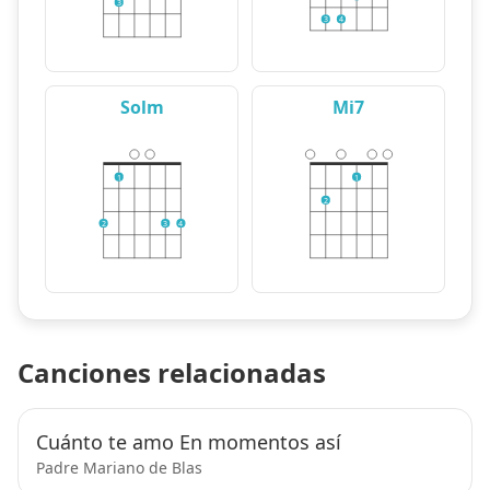
3
3
4
Solm
Mi7
1
1
2
2
3
4
Canciones relacionadas
Cuánto te amo En momentos así
Padre Mariano de Blas