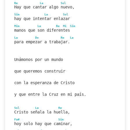
Re
La
Sol
Hay que cantar algo nuevo,
Sim
La
Sol
hay que intentar enlazar
Mim
La
Re
Mi
Sim
manos que son diferentes
La
Do
Re
La
para empezar a trabajar.
Unámonos por un mundo
que queremos construir
con la esperanza de Cristo
y que entre la Cruz en mi país.
Sol
La
Re
Cristo señala la huella,
Fa#
Sim
hoy solo hay que caminar,