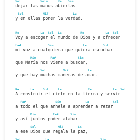
Sol
Solm
Re
Sim
dejar las manos abiertas
Sol
Mi7
La
y en ellas poner la verdad.
Re
La
Sol
La
Re
La
Sol
Voy a escoger el mundo de Dios y a ofrecer
Fa#
Sim
La
Sol
mi voz a cualquiera que quiera escuchar
Mim
Fa#
Sim
que María nos viene a buscar,
Sol
Mi7
La
y que hay muchas maneras de amar.
Re
La
Sol
La
Re
La
Sol
A construir el cielo en la tierra y servir
Fa#
Sim
La
Sol
a todo el que anhele a aprender a rezar
Mim
Fa#
Sim
y así juntos poder alabar
Sol
Mi7
La
a ese Dios que regala la paz,
Sol
La
Sim